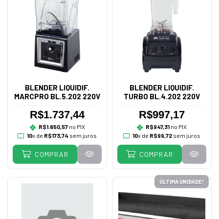
BLENDER LIQUIDIF.
BLENDER LIQUIDIF.
MARCPRO BL.5.202 220V
TURBO BL.4.202 220V
R$1.737,44
R$997,17
R$1.650,57
no PIX
R$947,31
no PIX
10
x de
R$173,74
sem juros
10
x de
R$99,72
sem juros
COMPRAR
COMPRAR
ÚLTIMA UNIDADE!