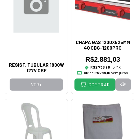
CHAPA GAS 1200X525MM
4Q CBG-1200PRO
R$2.881,03
RESIST. TUBULAR 1800W
R$2.736,98
no PIX
127V CBE
10
x de
R$288,10
sem juros
VER+
COMPRAR