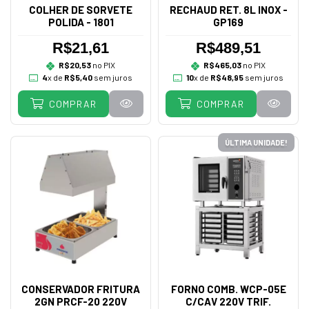
COLHER DE SORVETE
RECHAUD RET. 8L INOX -
POLIDA - 1801
GP169
R$21,61
R$489,51
R$20,53
no PIX
R$465,03
no PIX
4
x de
R$5,40
sem juros
10
x de
R$48,95
sem juros
COMPRAR
COMPRAR
ÚLTIMA UNIDADE!
CONSERVADOR FRITURA
FORNO COMB. WCP-05E
2GN PRCF-20 220V
C/CAV 220V TRIF.