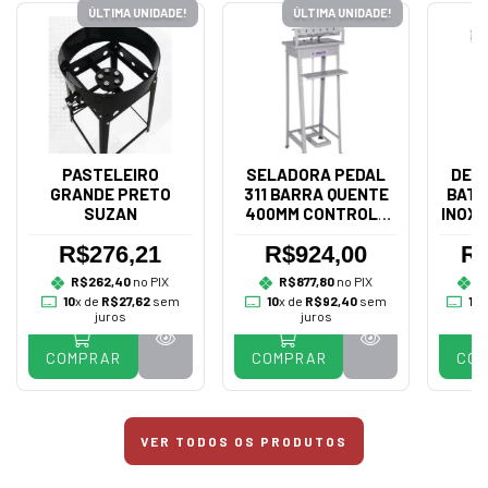
ÚLTIMA UNIDADE!
ÚLTIMA UNIDADE!
PASTELEIRO
SELADORA PEDAL
DES
GRANDE PRETO
311 BARRA QUENTE
BATA
SUZAN
400MM CONTROLE
INOX 
BIVOLT - R.BAIÃO
R$276,21
R$924,00
R$
R$262,40
no PIX
R$877,80
no PIX
R
10
x de
R$27,62
sem
10
x de
R$92,40
sem
10
x
juros
juros
COMPRAR
COMPRAR
CO
VER TODOS OS PRODUTOS