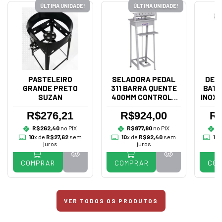
ÚLTIMA UNIDADE!
ÚLTIMA UNIDADE!
PASTELEIRO
SELADORA PEDAL
DES
GRANDE PRETO
311 BARRA QUENTE
BATA
SUZAN
400MM CONTROLE
INOX 
BIVOLT - R.BAIÃO
R$276,21
R$924,00
R$
R$262,40
no PIX
R$877,80
no PIX
R
10
x de
R$27,62
sem
10
x de
R$92,40
sem
10
x
juros
juros
COMPRAR
COMPRAR
CO
VER TODOS OS PRODUTOS