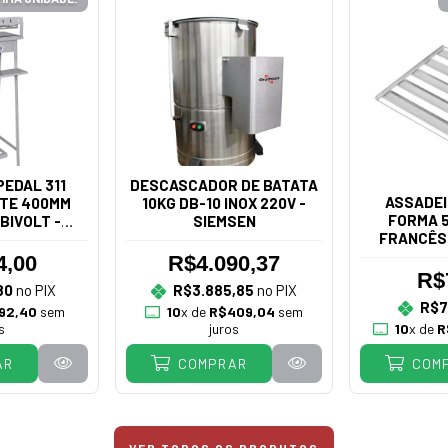
EDAL 311
DESCASCADOR DE BATATA
ASSADEI
TE 400MM
10KG DB-10 INOX 220V -
FORMA 5
BIVOLT -
SIEMSEN
FRANCÊS
IÃO
4,00
R$4.090,37
R$
80
no PIX
R$3.885,85
no PIX
R$7
92,40
sem
10
x de
R$409,04
sem
s
juros
10
x de
R
AR
COMPRAR
COM