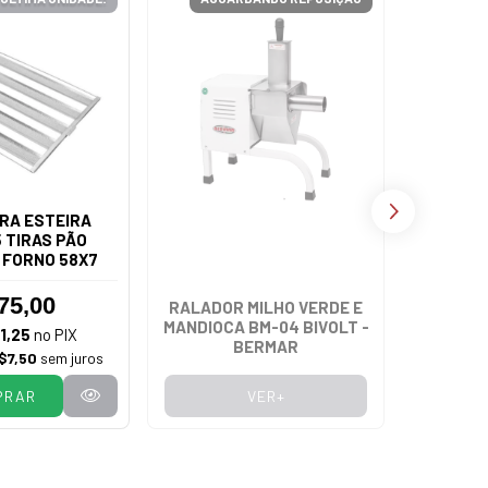
RA ESTEIRA
 TIRAS PÃO
 FORNO 58X7
75,00
RALADOR MILHO VERDE E
FOGÃ
MANDIOCA BM-04 BIVOLT -
VENÂNCI
1,25
no PIX
BERMAR
FERRO
$7,50
sem juros
PRAR
VER+