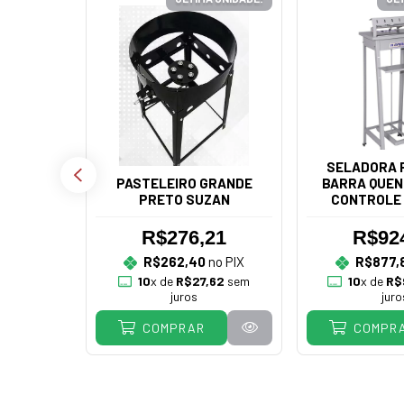
SELADORA P
PASTELEIRO GRANDE
BARRA QUEN
PRETO SUZAN
CONTROLE 
R.BA
R$276,21
R$92
RIO PÃO
R$262,40
no PIX
R$877,
UELETO
10
x de
R$27,62
sem
10
x de
R$
DEIRAS
juros
juro
COMPRAR
COMPR