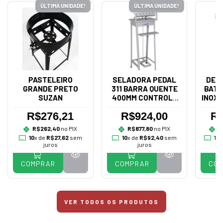
ÚLTIMA UNIDADE!
ÚLTIMA UNIDADE!
PASTELEIRO
SELADORA PEDAL
DES
GRANDE PRETO
311 BARRA QUENTE
BATA
SUZAN
400MM CONTROLE
INOX 
BIVOLT - R.BAIÃO
R$276,21
R$924,00
R$
R$262,40
no PIX
R$877,80
no PIX
R
10
x de
R$27,62
sem
10
x de
R$92,40
sem
10
x
juros
juros
COMPRAR
COMPRAR
CO
VER TODOS OS PRODUTOS