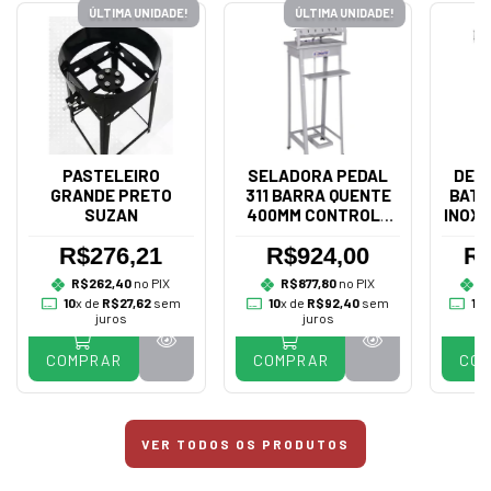
ÚLTIMA UNIDADE!
ÚLTIMA UNIDADE!
PASTELEIRO
SELADORA PEDAL
DES
GRANDE PRETO
311 BARRA QUENTE
BATA
SUZAN
400MM CONTROLE
INOX 
BIVOLT - R.BAIÃO
R$276,21
R$924,00
R$
R$262,40
no PIX
R$877,80
no PIX
R
10
x de
R$27,62
sem
10
x de
R$92,40
sem
10
x
juros
juros
COMPRAR
COMPRAR
CO
VER TODOS OS PRODUTOS