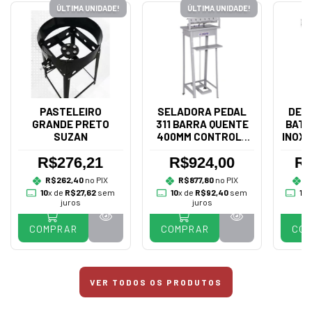
ÚLTIMA UNIDADE!
ÚLTIMA UNIDADE!
PASTELEIRO
SELADORA PEDAL
DES
GRANDE PRETO
311 BARRA QUENTE
BATA
SUZAN
400MM CONTROLE
INOX 
BIVOLT - R.BAIÃO
R$276,21
R$924,00
R$
R$262,40
no PIX
R$877,80
no PIX
R
10
x de
R$27,62
sem
10
x de
R$92,40
sem
10
x
juros
juros
COMPRAR
COMPRAR
CO
VER TODOS OS PRODUTOS