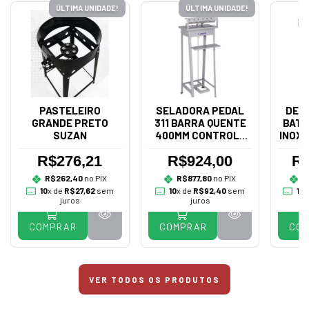
ÚLTIMA UNIDADE!
ÚLTIMA UNIDADE!
PASTELEIRO
SELADORA PEDAL
DES
GRANDE PRETO
311 BARRA QUENTE
BATA
SUZAN
400MM CONTROLE
INOX 
BIVOLT - R.BAIÃO
R$276,21
R$924,00
R$
R$262,40
no PIX
R$877,80
no PIX
R
10
x de
R$27,62
sem
10
x de
R$92,40
sem
10
x
juros
juros
COMPRAR
COMPRAR
CO
VER TODOS OS PRODUTOS