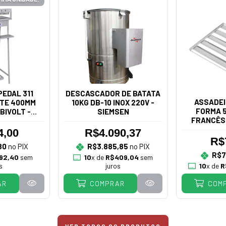
EDAL 311
DESCASCADOR DE BATATA
ASSADEI
TE 400MM
10KG DB-10 INOX 220V -
FORMA 5
BIVOLT -
SIEMSEN
FRANCÊS
IÃO
4,00
R$4.090,37
R$
80
no PIX
R$3.885,85
no PIX
R$7
92,40
sem
10
x de
R$409,04
sem
s
juros
10
x de
R
AR
COMPRAR
COM