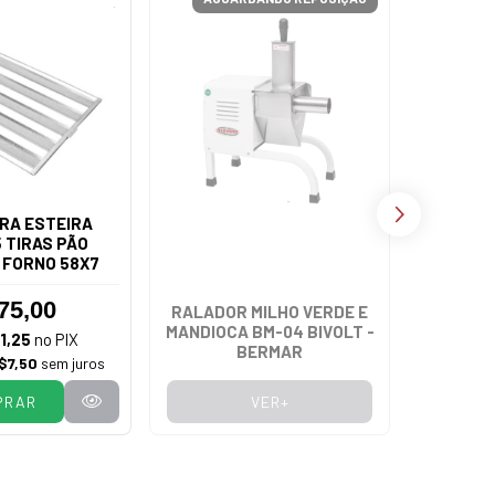
RA ESTEIRA
 TIRAS PÃO
 FORNO 58X7
75,00
RALADOR MILHO VERDE E
FOGÃ
MANDIOCA BM-04 BIVOLT -
VENÂNCI
1,25
no PIX
BERMAR
FERRO
$7,50
sem juros
PRAR
VER+