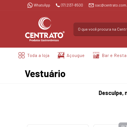
WhatsApp
(17) 2137-8500
sac@centrato.com.
Toda a loja
Açougue
Bar e Resta
Vestuário
Desculpe, 
EPOSIÇÃO
ÚLT