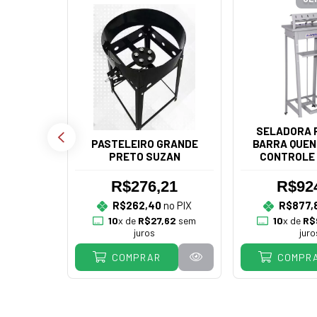
SELADORA P
PASTELEIRO GRANDE
BARRA QUEN
PRETO SUZAN
CONTROLE 
R.BA
R$276,21
R$92
RIO PÃO
R$262,40
no PIX
R$877,
UELETO
10
x de
R$27,62
sem
10
x de
R$
DEIRAS
juros
juro
COMPRAR
COMPR