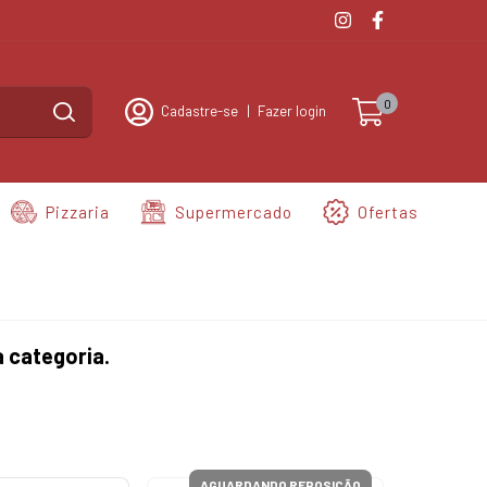
0
Cadastre-se
|
Fazer login
Pizzaria
Supermercado
Ofertas
 categoria.
AGUARDANDO REPOSIÇÃO
AGUA