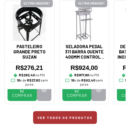
ÚLTIMA UNIDADE!
ÚLTIMA UNIDADE!
PASTELEIRO
SELADORA PEDAL
DES
GRANDE PRETO
311 BARRA QUENTE
BATA
SUZAN
400MM CONTROLE
INOX 
BIVOLT - R.BAIÃO
R$276,21
R$924,00
R$
R$262,40
no PIX
R$877,80
no PIX
R
10
x de
R$27,62
sem
10
x de
R$92,40
sem
10
x
juros
juros
COMPRAR
COMPRAR
CO
VER TODOS OS PRODUTOS