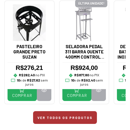
ÚLTIMA UNIDADE!
PASTELEIRO
SELADORA PEDAL
DES
GRANDE PRETO
311 BARRA QUENTE
BATA
SUZAN
400MM CONTROLE
INOX 
BIVOLT - R.BAIÃO
R$276,21
R$924,00
R$
R$262,40
no PIX
R$877,80
no PIX
R
10
x de
R$27,62
sem
10
x de
R$92,40
sem
10
x
juros
juros
COMPRAR
COMPRAR
CO
VER TODOS OS PRODUTOS