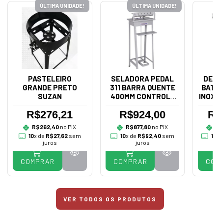
ÚLTIMA UNIDADE!
ÚLTIMA UNIDADE!
PASTELEIRO
SELADORA PEDAL
DES
GRANDE PRETO
311 BARRA QUENTE
BATA
SUZAN
400MM CONTROLE
INOX 
BIVOLT - R.BAIÃO
R$276,21
R$924,00
R$
R$262,40
no PIX
R$877,80
no PIX
R
10
x de
R$27,62
sem
10
x de
R$92,40
sem
10
x
juros
juros
COMPRAR
COMPRAR
CO
VER TODOS OS PRODUTOS