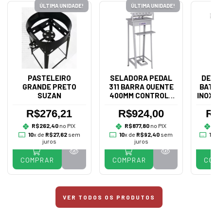
ÚLTIMA UNIDADE!
ÚLTIMA UNIDADE!
PASTELEIRO
SELADORA PEDAL
DES
GRANDE PRETO
311 BARRA QUENTE
BATA
SUZAN
400MM CONTROLE
INOX 
BIVOLT - R.BAIÃO
R$276,21
R$924,00
R$
R$262,40
no PIX
R$877,80
no PIX
R
10
x de
R$27,62
sem
10
x de
R$92,40
sem
10
x
juros
juros
COMPRAR
COMPRAR
CO
VER TODOS OS PRODUTOS