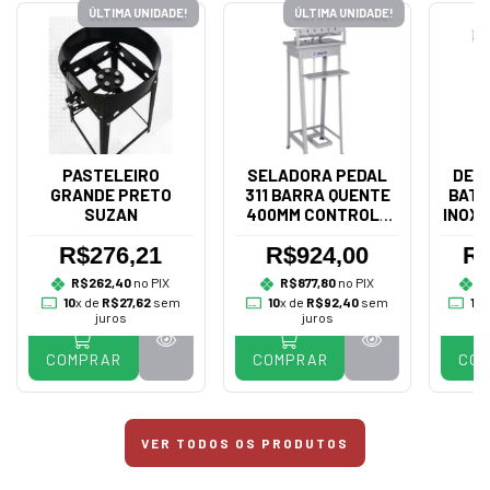
ÚLTIMA UNIDADE!
ÚLTIMA UNIDADE!
PASTELEIRO
SELADORA PEDAL
DES
GRANDE PRETO
311 BARRA QUENTE
BATA
SUZAN
400MM CONTROLE
INOX 
BIVOLT - R.BAIÃO
R$276,21
R$924,00
R$
R$262,40
no PIX
R$877,80
no PIX
R
10
x de
R$27,62
sem
10
x de
R$92,40
sem
10
x
juros
juros
COMPRAR
COMPRAR
CO
VER TODOS OS PRODUTOS