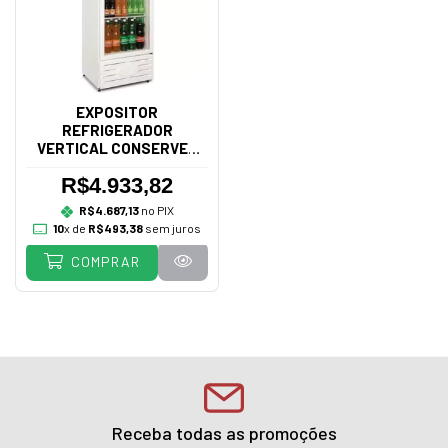
EXPOSITOR
REFRIGERADOR
VERTICAL CONSERVEX
ERV-400L BRANCO 220V
R$4.933,82
R$4.687,13
no PIX
10
x de
R$493,38
sem juros
COMPRAR
Receba todas as promoções