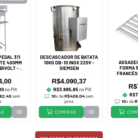
EDAL 311
DESCASCADOR DE BATATA
ASSADEI
TE 400MM
10KG DB-10 INOX 220V -
FORMA 5
BIVOLT -
SIEMSEN
FRANCÊS
IÃO
4,00
R$4.090,37
R$
80
no PIX
R$3.885,85
no PIX
R$7
92,40
sem
10
x de
R$409,04
sem
s
juros
10
x de
R
AR
COMPRAR
COM