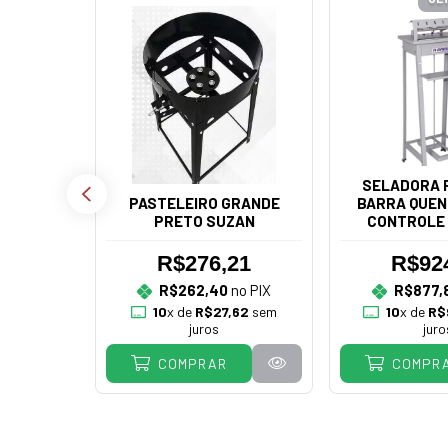
SELADORA P
PASTELEIRO GRANDE
BARRA QUEN
PRETO SUZAN
CONTROLE 
R.BA
R$276,21
R$92
RIO PÃO
R$262,40
no PIX
R$877,
UELETO
10
x de
R$27,62
sem
10
x de
R$
DEIRAS
juros
juro
COMPRAR
COMPR