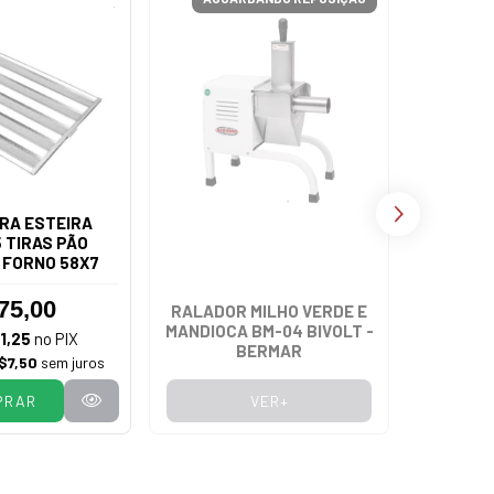
RA ESTEIRA
 TIRAS PÃO
 FORNO 58X7
75,00
RALADOR MILHO VERDE E
FOGÃ
MANDIOCA BM-04 BIVOLT -
VENÂNCI
1,25
no PIX
BERMAR
FERRO
$7,50
sem juros
PRAR
VER+