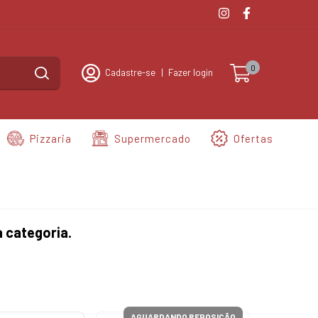
0
Cadastre-se
|
Fazer login
Pizzaria
Supermercado
Ofertas
 categoria.
AGUARDANDO REPOSIÇÃO
AGUA