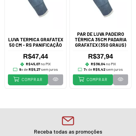
PAR DE LUVA PADEIRO
LUVA TERMICA GRAFATEX
TÉRMICA 35CM PADARIA
50 CM - RS PANIFICAÇÃO
GRAFATEX (350 GRAUS)
R$47,44
R$37,94
R$45,07
no PIX
R$36,04
no PIX
9
x de
R$5,27
sem juros
7
x de
R$5,42
sem juros
COMPRAR
COMPRAR
Receba todas as promoções