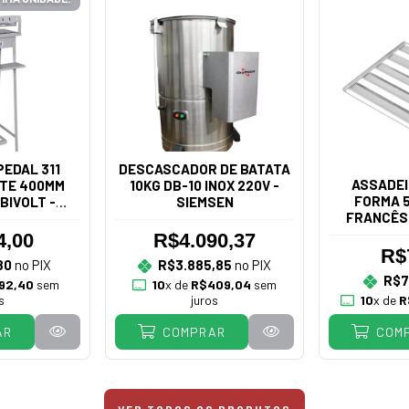
EDAL 311
DESCASCADOR DE BATATA
ASSADEI
TE 400MM
10KG DB-10 INOX 220V -
FORMA 5
BIVOLT -
SIEMSEN
FRANCÊS
IÃO
4,00
R$4.090,37
R$
80
no PIX
R$3.885,85
no PIX
R$7
92,40
sem
10
x de
R$409,04
sem
s
juros
10
x de
R
AR
COMPRAR
COM