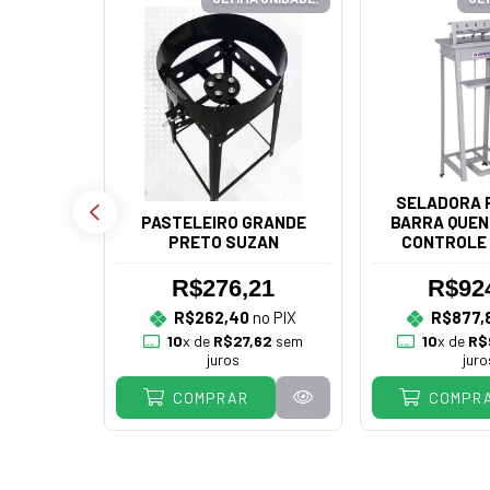
SELADORA P
PASTELEIRO GRANDE
BARRA QUEN
PRETO SUZAN
CONTROLE 
R.BA
R$276,21
R$92
RIO PÃO
R$262,40
no PIX
R$877,
UELETO
10
x de
R$27,62
sem
10
x de
R$
DEIRAS
juros
juro
COMPRAR
COMPR