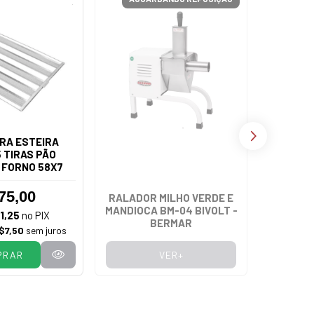
RA ESTEIRA
 TIRAS PÃO
 FORNO 58X7
75,00
RALADOR MILHO VERDE E
FOGÃ
MANDIOCA BM-04 BIVOLT -
VENÂNCI
1,25
no PIX
BERMAR
FERRO
$7,50
sem juros
PRAR
VER+