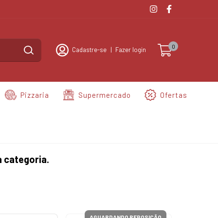
0
Cadastre-se
|
Fazer login
Pizzaria
Supermercado
Ofertas
 categoria.
AGUARDANDO REPOSIÇÃO
AGUA