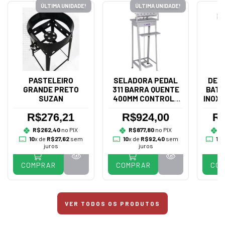
ÚLTIMA UNIDADE!
ÚLTIMA UNIDADE!
PASTELEIRO
SELADORA PEDAL
DES
GRANDE PRETO
311 BARRA QUENTE
BATA
SUZAN
400MM CONTROLE
INOX 
BIVOLT - R.BAIÃO
R$276,21
R$924,00
R$
R$262,40
no PIX
R$877,80
no PIX
R
10
x de
R$27,62
sem
10
x de
R$92,40
sem
10
x
juros
juros
COMPRAR
COMPRAR
CO
VER TODOS OS PRODUTOS