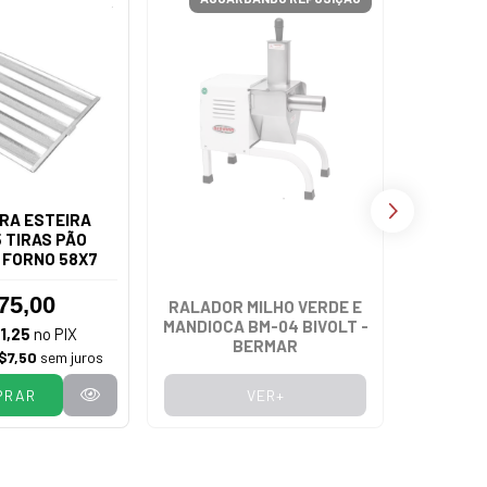
RA ESTEIRA
 TIRAS PÃO
 FORNO 58X7
75,00
RALADOR MILHO VERDE E
FOGÃ
MANDIOCA BM-04 BIVOLT -
VENÂNCI
1,25
no PIX
BERMAR
FERRO
$7,50
sem juros
PRAR
VER+