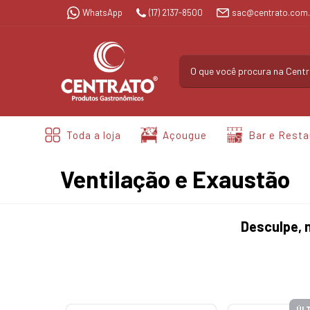
WhatsApp
(17) 2137-8500
sac@centrato.com.
Toda a loja
Açougue
Bar e Resta
Ventilação e Exaustão
Desculpe, 
EPOSIÇÃO
ÚLT