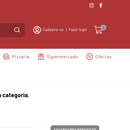
0
Cadastre-se
|
Fazer login
Pizzaria
Supermercado
Ofertas
 categoria.
AGUARDANDO REPOSIÇÃO
AGUA