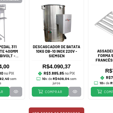
EDAL 311
DESCASCADOR DE BATATA
ASSADEI
TE 400MM
10KG DB-10 INOX 220V -
FORMA 5
BIVOLT -
SIEMSEN
FRANCÊS
IÃO
4,00
R$4.090,37
R$
80
no PIX
R$3.885,85
no PIX
R$7
92,40
sem
10
x de
R$409,04
sem
s
juros
10
x de
R
AR
COMPRAR
COM