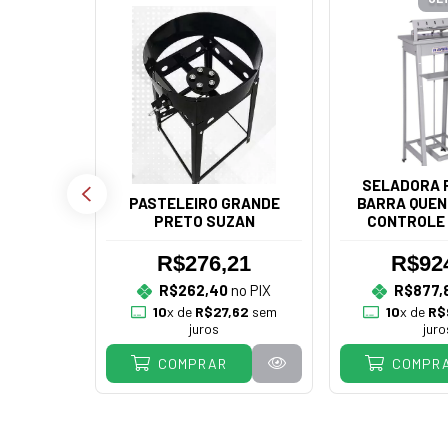
SELADORA P
PASTELEIRO GRANDE
BARRA QUEN
PRETO SUZAN
CONTROLE 
R.BA
R$276,21
R$92
RIO PÃO
R$262,40
no PIX
R$877,
UELETO
10
x de
R$27,62
sem
10
x de
R$
DEIRAS
juros
juro
COMPRAR
COMPR