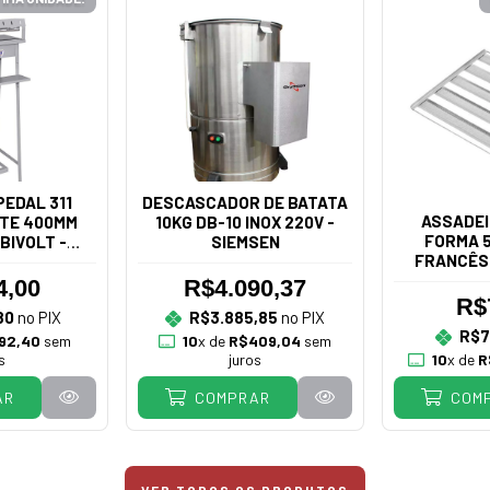
EDAL 311
DESCASCADOR DE BATATA
ASSADEI
TE 400MM
10KG DB-10 INOX 220V -
FORMA 5
BIVOLT -
SIEMSEN
FRANCÊS
IÃO
4,00
R$4.090,37
R$
80
no PIX
R$3.885,85
no PIX
R$7
92,40
sem
10
x de
R$409,04
sem
s
juros
10
x de
R
AR
COMPRAR
COM