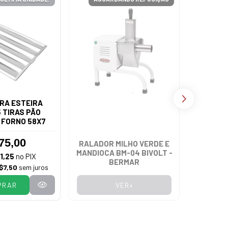
RA ESTEIRA
 TIRAS PÃO
 FORNO 58X7
75,00
RALADOR MILHO VERDE E
FOGÃ
MANDIOCA BM-04 BIVOLT -
VENÂNCI
1,25
no PIX
BERMAR
FERRO
$7,50
sem juros
PRAR
VER+