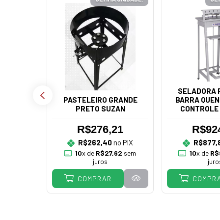
SELADORA P
PASTELEIRO GRANDE
BARRA QUEN
PRETO SUZAN
CONTROLE 
R.BA
R$276,21
R$92
RIO PÃO
R$262,40
no PIX
R$877,
UELETO
10
x de
R$27,62
sem
10
x de
R$
DEIRAS
juros
juro
COMPRAR
COMPR