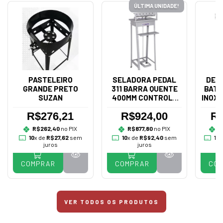
ÚLTIMA UNIDADE!
PASTELEIRO
SELADORA PEDAL
DES
GRANDE PRETO
311 BARRA QUENTE
BATA
SUZAN
400MM CONTROLE
INOX 
BIVOLT - R.BAIÃO
R$276,21
R$924,00
R$
R$262,40
no PIX
R$877,80
no PIX
R
10
x de
R$27,62
sem
10
x de
R$92,40
sem
10
x
juros
juros
COMPRAR
COMPRAR
CO
VER TODOS OS PRODUTOS