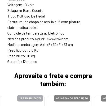
Voltagem: Bivolt
Selagem: Barra Quente
Tipo: Multiuso De Pedal
Estrutura: de chapa de aço 14 e 16 com pintura
eletrostática epóxi
Controle de temperatura: Eletrônico
Medidas produto AxLxP: 94x46x32 cm
Medidas embalagem AxLxP: 32x21x83 cm
Peso líquido: 8,8 Kg
Peso bruto: 10 kg
Garantia: 12 meses
Aproveite o frete e compre
também:
ÚLTIMA UNIDADE!
AGUARDANDO REPOSIÇÃO
A