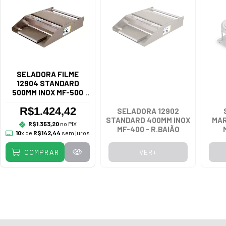
SELADORA FILME
12904 STANDARD
500MM INOX MF-500
BIVOLT - R.BAIÃO
R$1.424,42
SELADORA 12902
STANDARD 400MM INOX
MAR
R$1.353,20
no PIX
MF-400 - R.BAIÃO
10
x de
R$142,44
sem juros
COMPRAR
VER+