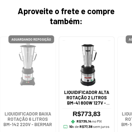
Aproveite o frete e compre
também:
AGUARDANDO REPOSIÇÃO
A
LIQUIDIFICADOR ALTA
ROTAÇÃO 2 LITROS
BM-41 800W 127V -
BERMAR
R$773,83
LIQUIDIFICADOR BAIXA
LIQU
ROTAÇÃO 6 LITROS
RO
R$735,14
no PIX
BM-142 220V - BERMAR
BM-1
10
x de
R$77,38
sem juros